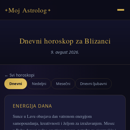
Moj Astrolog
✦
✦
Dnevni horoskop za Blizanci
9. avgust 2026.
← Svi horoskopi
Dnevni
Nedeljni
Mesečni
Dnevni ljubavni
ENERGIJA DANA
Sunce u Lavu obasjava dan vatrenom energijom
samopouzdanja, kreativnosti i željom za izražavanjem. Mesec