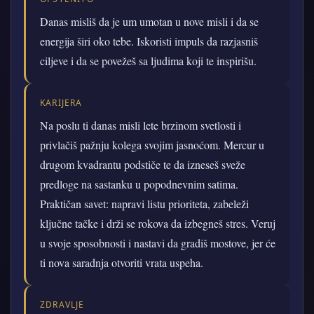
Danas misliš da je um umotan u nove misli i da se
energija širi oko tebe. Iskoristi impuls da razjasniš
ciljeve i da se povežeš sa ljudima koji te inspirišu.
KARIJERA
Na poslu ti danas misli lete brzinom svetlosti i
privlačiš pažnju kolega svojim jasnoćom. Mercur u
drugom kvadrantu podstiče te da izneseš sveže
predloge na sastanku u popodnevnim satima.
Praktičan savet: napravi listu prioriteta, zabeleži
ključne tačke i drži se rokova da izbegneš stres. Veruj
u svoje sposobnosti i nastavi da gradiš mostove, jer će
ti nova saradnja otvoriti vrata uspeha.
ZDRAVLJE