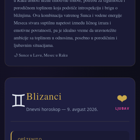
u Raku donosi nežne emotivne tonove, potrebu za sigurnošću i
porodičnom toplinom koja podstiče introspekciju i brigu o
bližnjima. Ova kombinacija vatrenog Sunca i vodene energije
Meseca stvara suptilnu napetost između ličnog izraza i
emotivne povratnosti, pa je idealno vreme da uravnotežite
ambicije sa toplinom u odnosima, posebno u porodičnim i
ljubavnim situacijama.
🌙 Sunce u Lavu, Mesec u Raku
♊
Blizanci
❤️
Dnevni horoskop — 9. avgust 2026.
LJUBAV
OPŠTENITO